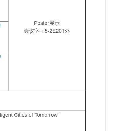
Poster展示
on
会议室：5-2E201外
e
ligent Cities of Tomorrow"