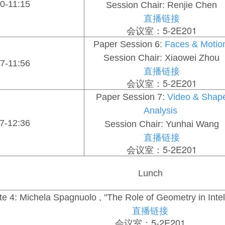
0-11:15
Session Chair: Renjie Chen
直播链接
会议室：5-2E201
Paper Session 6:
Faces & Moti
Session Chair: Xiaowei Zhou
7-11:56
直播链接
会议室：5-2E201
Paper Session 7:
Video & Shap
Analysis
7-12:36
Session Chair: Yunhai Wang
直播链接
会议室：5-2E201
Lunch
e 4: Michela Spagnuolo , "The Role of Geometry in Intel
直播链接
会议室：5-2E201