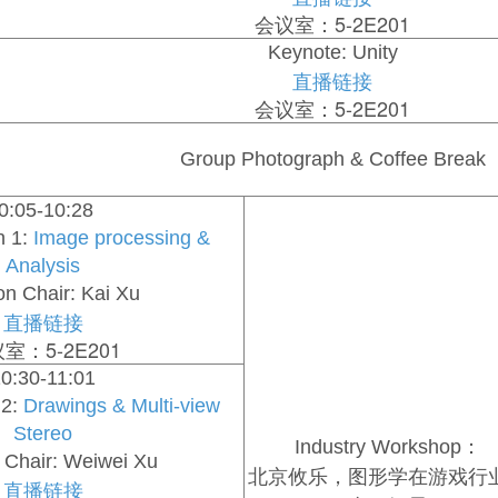
会议室：5-2E201
Keynote: Unity
直播链接
会议室：5-2E201
Group Photograph & Coffee Break
0:05-10:28
n 1:
Image processing &
Analysis
on Chair: Kai Xu
直播链接
室：5-2E201
0:30-11:01
 2:
Drawings & Multi-view
Stereo
Industry Workshop：
 Chair: Weiwei Xu
图形学在游戏行
北京攸乐，
直播链接