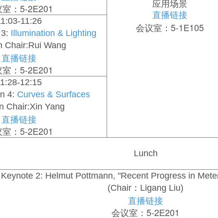
应用场景
室：5-2E201
直播链接
11:03-11:26
会议室：5-1E105
 3:
Illumination & Lighting
n Chair:Rui Wang
直播链接
室：5-2E201
1:28-12:15
n 4:
Curves & Surfaces
n Chair:Xin Yang
直播链接
室：5-2E201
Lunch
Keynote 2: Helmut Pottmann, "Recent Progress in Mete
(Chair：Ligang Liu)
直播链接
会议室：5-2E201